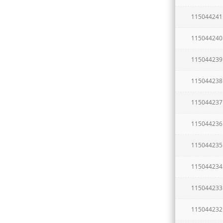
115044241
115044240
115044239
115044238
115044237
115044236
115044235
115044234
115044233
115044232