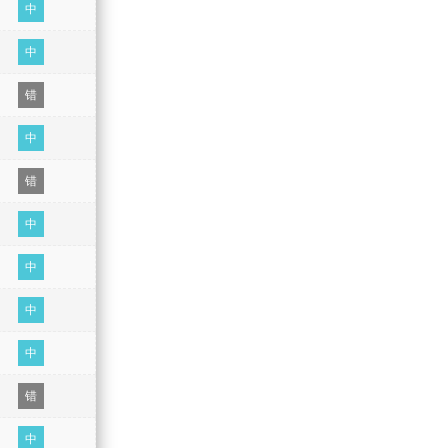
中
中
错
中
错
中
中
中
中
错
中