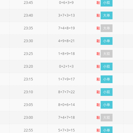
23:45
0+6+3=9
殺
小双
23:40
3+7+3=13
殺
大单
23:35
7+4+8=19
殺
大单
23:30
4+9+8=21
殺
小单
23:25
1+8+9=18
殺
大双
23:20
0+2+1=3
殺
小双
23:15
1+7+9=17
殺
小单
23:10
8+7+7=22
殺
小双
23:05
8+0+6=14
殺
小单
23:00
7+4+7=18
殺
大双
22:55
5+7+3=15
殺
小单