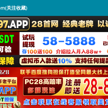
com(关注收藏)