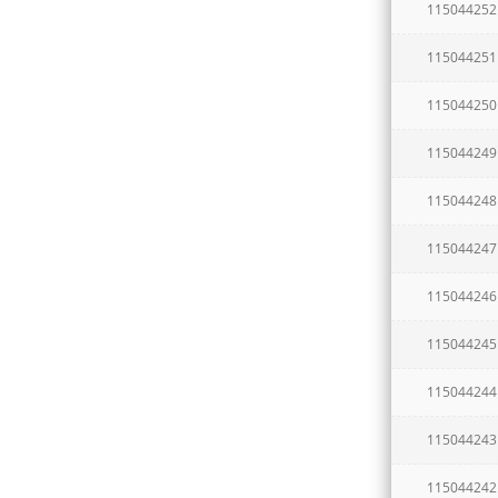
115044252
115044251
115044250
115044249
115044248
115044247
115044246
115044245
115044244
115044243
115044242