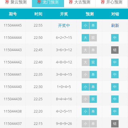
荐
聚云预测
荐
龙门预测
荐
大古预测
荐
开心预测
期号
时间
开奖
预测
对错
开奖中
刷新
115044445
22:55
小
单
115044444
22:50
6+2+7=15
大
双
中
115044443
22:45
3+6+3=12
大
单
错
115044442
22:40
4+8+0=12
大
双
中
115044441
22:35
3+8+4=15
小
单
中
115044440
22:30
1+0+4=5
小
单
中
115044439
22:25
8+4+4=16
小
双
中
115044438
22:20
4+2+5=11
小
单
中
115044437
22:15
9+8+9=26
小
单
错