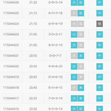
115044426
21:20
0+9+5=14
大
双
中
115044425
21:15
6+5+7=18
小
双
中
115044424
21:10
6+9+4=19
小
双
错
115044423
21:05
3+5+3=11
小
双
中
115044422
21:00
8+9+2=19
大
双
中
115044421
20:55
0+0+7=7
大
单
中
115044420
20:50
9+8+8=25
大
双
中
115044419
20:45
0+4+6=10
小
单
中
115044418
20:40
6+5+4=15
小
单
中
115044417
20:35
7+9+3=19
大
单
中
115044416
20:30
9+5+0=14
大
双
中