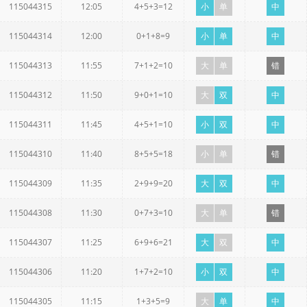
115044315
12:05
4+5+3=12
小
单
中
115044314
12:00
0+1+8=9
小
单
中
115044313
11:55
7+1+2=10
大
单
错
115044312
11:50
9+0+1=10
大
双
中
115044311
11:45
4+5+1=10
小
双
中
115044310
11:40
8+5+5=18
小
单
错
115044309
11:35
2+9+9=20
大
双
中
115044308
11:30
0+7+3=10
大
单
错
115044307
11:25
6+9+6=21
大
双
中
115044306
11:20
1+7+2=10
小
双
中
115044305
11:15
1+3+5=9
大
单
中