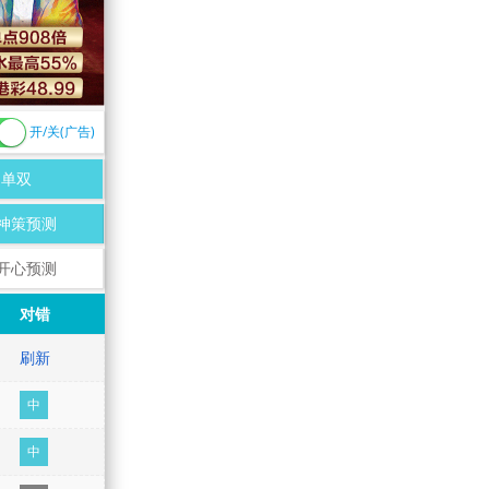
开/关(广告)
单双
神策预测
开心预测
对错
刷新
中
中