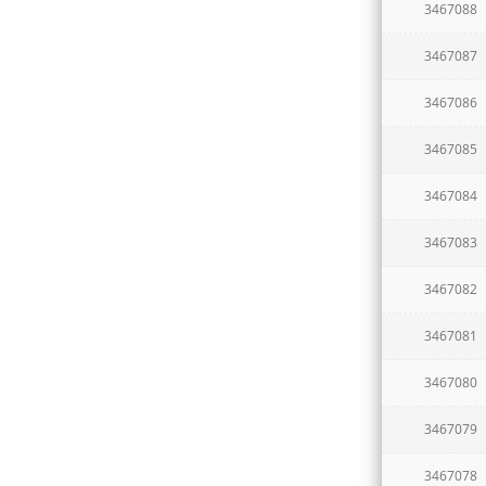
3467088
3467087
3467086
3467085
3467084
3467083
3467082
3467081
3467080
3467079
3467078