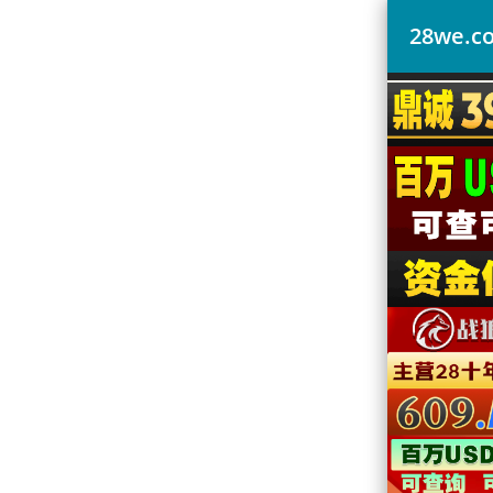
28we.