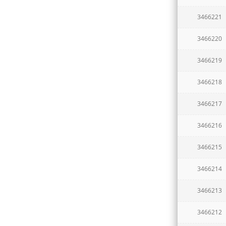
3466221
3466220
3466219
3466218
3466217
3466216
3466215
3466214
3466213
3466212