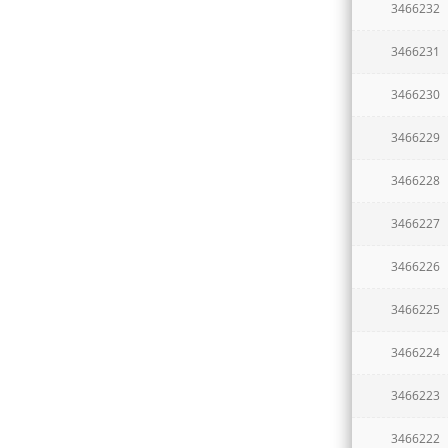
3466232
3466231
3466230
3466229
3466228
3466227
3466226
3466225
3466224
3466223
3466222