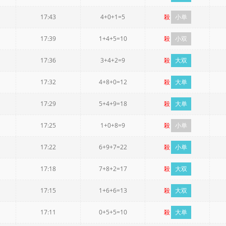
17:43
4+0+1=5
殺
小单
17:39
1+4+5=10
殺
小双
17:36
3+4+2=9
殺
大双
17:32
4+8+0=12
殺
大单
17:29
5+4+9=18
殺
大单
17:25
1+0+8=9
殺
小单
17:22
6+9+7=22
殺
小单
17:18
7+8+2=17
殺
大双
17:15
1+6+6=13
殺
大双
17:11
0+5+5=10
殺
大单