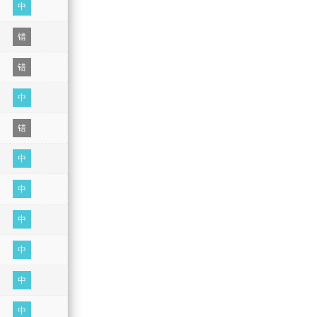
中
错
错
中
错
中
中
中
中
中
中