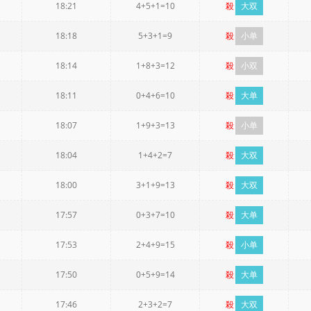
18:21
4+5+1=10
殺
大双
18:18
5+3+1=9
殺
小单
18:14
1+8+3=12
殺
小双
18:11
0+4+6=10
殺
大单
18:07
1+9+3=13
殺
小单
18:04
1+4+2=7
殺
大双
18:00
3+1+9=13
殺
大双
17:57
0+3+7=10
殺
大单
17:53
2+4+9=15
殺
小单
17:50
0+5+9=14
殺
大单
17:46
2+3+2=7
殺
大双