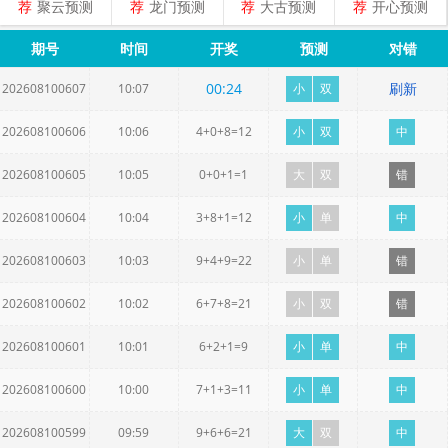
荐
聚云预测
荐
龙门预测
荐
大古预测
荐
开心预测
期号
时间
开奖
预测
对错
00
:
23
刷新
202608100607
10:07
小
双
202608100606
10:06
4+0+8=12
小
双
中
202608100605
10:05
0+0+1=1
大
双
错
202608100604
10:04
3+8+1=12
小
单
中
202608100603
10:03
9+4+9=22
小
单
错
202608100602
10:02
6+7+8=21
小
双
错
202608100601
10:01
6+2+1=9
小
单
中
202608100600
10:00
7+1+3=11
小
单
中
202608100599
09:59
9+6+6=21
大
双
中